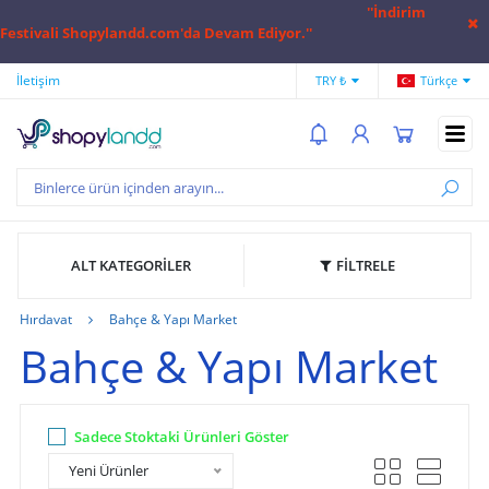
''İndirim
Festivali Shopylandd.com'da Devam Ediyor.''
İletişim
Hesap Numaralarımız
Hak
TRY ₺
Türkçe
ALT KATEGORİLER
FİLTRELE
Hırdavat
Bahçe & Yapı Market
Bahçe & Yapı Market
Sadece Stoktaki Ürünleri Göster
Yeni Ürünler