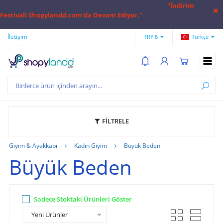
''İndirim
Festivali Shopylandd.com'da Devam Ediyor.''
İletişim
Hesap Numaralarımız
Hak
TRY ₺
Türkçe
FİLTRELE
Giyim & Ayakkabı
Kadın Giyim
Büyük Beden
Büyük Beden
Sadece Stoktaki Ürünleri Göster
Yeni Ürünler