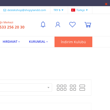
destekshop@shopylandd.com
TRY ₺
Türkçe
ğrı Merkezi
 533 256 20 30
İndirim Kulübü
HIRDAVAT
KURUMSAL