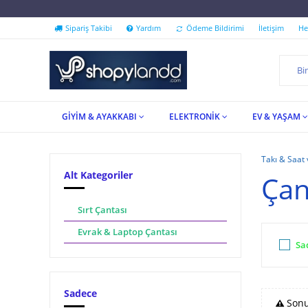
''İndirim Festivali Shopyla
Sipariş Takibi
Yardım
Ödeme Bildirimi
İletişim
He
GİYİM & AYAKKABI
ELEKTRONİK
EV & YAŞAM
Takı & Saat
Alt Kategoriler
Çan
Sırt Çantası
Evrak & Laptop Çantası
Sa
Sadece
Sonu