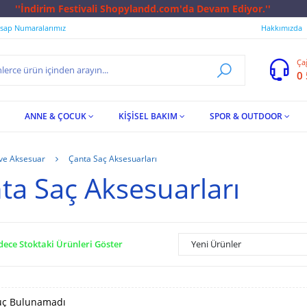
ndd.com'da Devam Ediyor.''
sap Numaralarımız
Hakkımızda
Ça
0
ANNE & ÇOCUK
KİŞİSEL BAKIM
SPOR & OUTDOOR
 ve Aksesuar
Çanta Saç Aksesuarları
ta Saç Aksesuarları
dece Stoktaki Ürünleri Göster
Yeni Ürünler
ç Bulunamadı