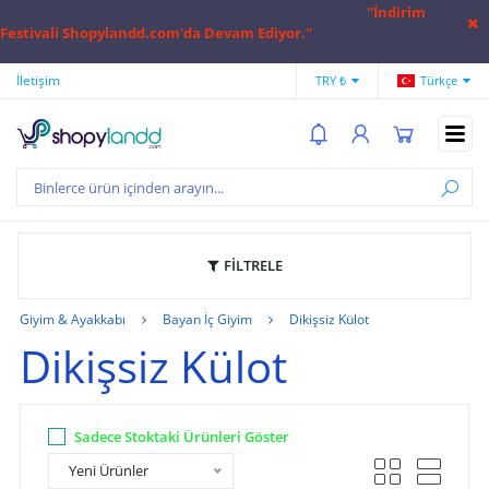
''İndirim
Festivali Shopylandd.com'da Devam Ediyor.''
İletişim
Hesap Numaralarımız
Hak
TRY ₺
Türkçe
FİLTRELE
Giyim & Ayakkabı
Bayan İç Giyim
Dikişsiz Külot
Dikişsiz Külot
Sadece Stoktaki Ürünleri Göster
Yeni Ürünler