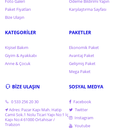
Foto Galeri
Ödeme Bildirimi Yapın
Paket Fiyatları
Karşılaştırma Sayfası
Bize Ulaşın
KATEGORİLER
PAKETLER
Kişisel Bakım
Ekonomik Paket
Giyim & Ayakkabı
Avantaj Paket
Anne & Çocuk
Gelişmiş Paket
Mega Paket
BİZE ULAŞIN
SOSYAL MEDYA
0 533 256 20 30
Facebook
Adres: Pazar Kapı Mah. Hatip
Twitter
Camii Sok.1 Nolu Ticari Yapı No:1 İç
Instagram
Kapı No:4 61000 Ortahisar /
Trabzon
Youtube