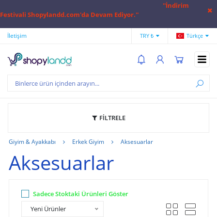
''İndirim
Festivali Shopylandd.com'da Devam Ediyor.''
İletişim
Hesap Numaralarımız
Hak
TRY ₺
Türkçe
FİLTRELE
Giyim & Ayakkabı
Erkek Giyim
Aksesuarlar
Aksesuarlar
Sadece Stoktaki Ürünleri Göster
Yeni Ürünler