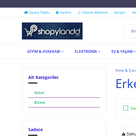
''İndirim Festivali Shopyla
Sipariş Takibi
Yardım
Ödeme Bildirimi
İletişim
He
GİYİM & AYAKKABI
ELEKTRONİK
EV & YAŞAM
Anne & Çoc
Alt Kategoriler
Erk
Külot
Boxer
Sa
Sadece
Sonu