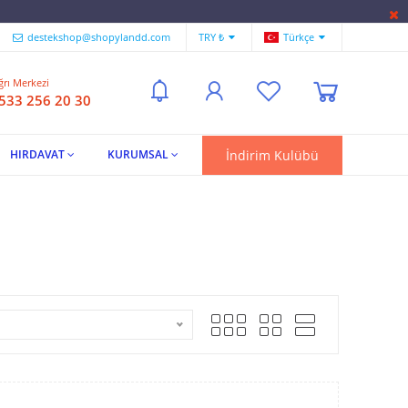
destekshop@shopylandd.com
TRY ₺
Türkçe
ğrı Merkezi
 533 256 20 30
İndirim Kulübü
HIRDAVAT
KURUMSAL