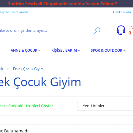
ndd.com'da Devam Ediyor.''
sap Numaralarımız
Hakkımızda
Ça
0
ANNE & ÇOCUK
KİŞİSEL BAKIM
SPOR & OUTDOOR
uk
Erkek Çocuk Giyim
ek Çocuk Giyim
dece Stoktaki Ürünleri Göster
Yeni Ürünler
ç Bulunamadı