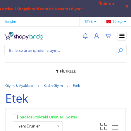
''İndirim
Festivali Shopylandd.com'da Devam Ediyor.''
İletişim
Hesap Numaralarımız
Hak
TRY ₺
Türkçe
FİLTRELE
Giyim & Ayakkabı
Kadın Giyim
Etek
Etek
Sadece Stoktaki Ürünleri Göster
Yeni Ürünler