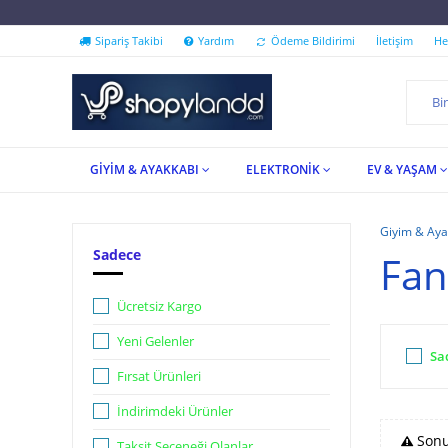
''İndirim Festivali Shopyla
Sipariş Takibi
Yardım
Ödeme Bildirimi
İletişim
He
GİYİM & AYAKKABI
ELEKTRONİK
EV & YAŞAM
Giyim & Aya
Sadece
Fan
Ücretsiz Kargo
Yeni Gelenler
Sa
Fırsat Ürünleri
İndirimdeki Ürünler
Sonu
Taksit Seçeneği Olanlar