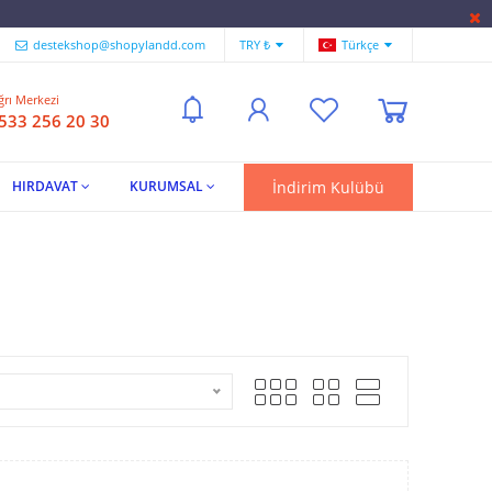
destekshop@shopylandd.com
TRY ₺
Türkçe
ğrı Merkezi
 533 256 20 30
İndirim Kulübü
HIRDAVAT
KURUMSAL