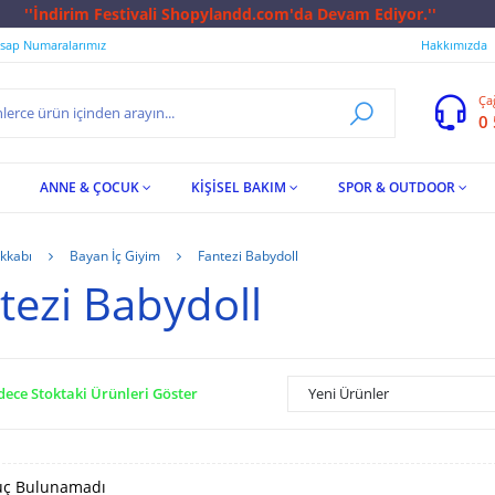
ndd.com'da Devam Ediyor.''
sap Numaralarımız
Hakkımızda
Ça
0
ANNE & ÇOCUK
KİŞİSEL BAKIM
SPOR & OUTDOOR
kkabı
Bayan İç Giyim
Fantezi Babydoll
tezi Babydoll
dece Stoktaki Ürünleri Göster
Yeni Ürünler
ç Bulunamadı