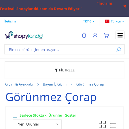
''İndirim
Festivali Shopylandd.com'da Devam Ediyor.''
İletişim
Hesap Numaralarımız
Hak
TRY ₺
Türkçe
FİLTRELE
Giyim & Ayakkabı
Bayan İç Giyim
Görünmez Çorap
Görünmez Çorap
Sadece Stoktaki Ürünleri Göster
Yeni Ürünler