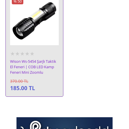
% 50
★★★★★
Wison Ws-5454 Şarjlı Taktik
El Feneri | COB LED Kamp
Feneri Mini Zoomlu
370.00
TL
185.00
TL