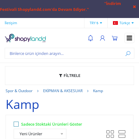
''İndirim
Festivali Shopylandd.com'da Devam Ediyor.''
İletişim
Hesap Numaralarımız
Hak
TRY ₺
Türkçe
FİLTRELE
Spor & Outdoor
EKİPMAN & AKSESUAR
Kamp
Kamp
Sadece Stoktaki Ürünleri Göster
Yeni Ürünler