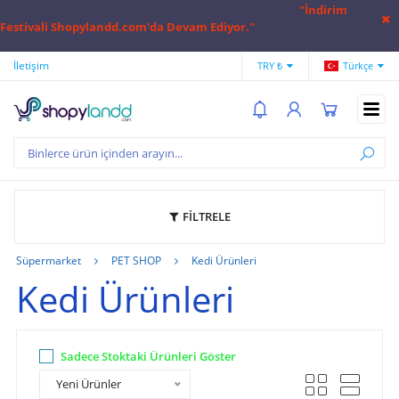
''İndirim
Festivali Shopylandd.com'da Devam Ediyor.''
İletişim
Hesap Numaralarımız
Hak
TRY ₺
Türkçe
FİLTRELE
Süpermarket
PET SHOP
Kedi Ürünleri
Kedi Ürünleri
Sadece Stoktaki Ürünleri Göster
Yeni Ürünler