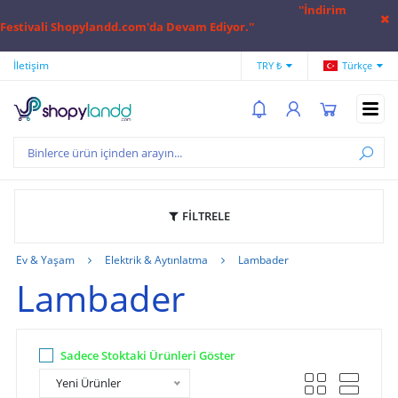
''İndirim
Festivali Shopylandd.com'da Devam Ediyor.''
İletişim
Hesap Numaralarımız
Hak
TRY ₺
Türkçe
FİLTRELE
Ev & Yaşam
Elektrik & Aytınlatma
Lambader
Lambader
Sadece Stoktaki Ürünleri Göster
Yeni Ürünler