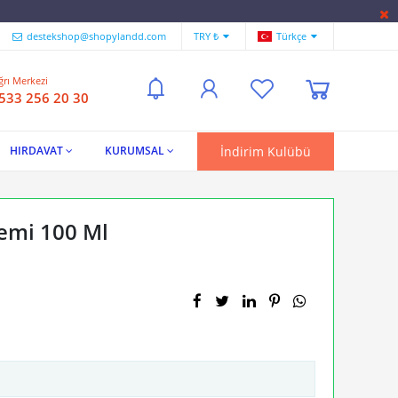
destekshop@shopylandd.com
TRY ₺
Türkçe
ğrı Merkezi
 533 256 20 30
İndirim Kulübü
HIRDAVAT
KURUMSAL
remi 100 Ml