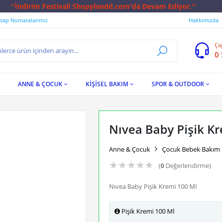
ndd.com'da Devam Ediyor.''
sap Numaralarımız
Hakkımızda
Ça
0
ANNE & ÇOCUK
KİŞİSEL BAKIM
SPOR & OUTDOOR
Nıvea Baby Pişik K
Anne & Çocuk
Çocuk Bebek Bakım
★
★
★
★
★
(
0
Değerlendirme)
Nıvea Baby Pişik Kremi 100 Ml
Pişik Kremi 100 Ml