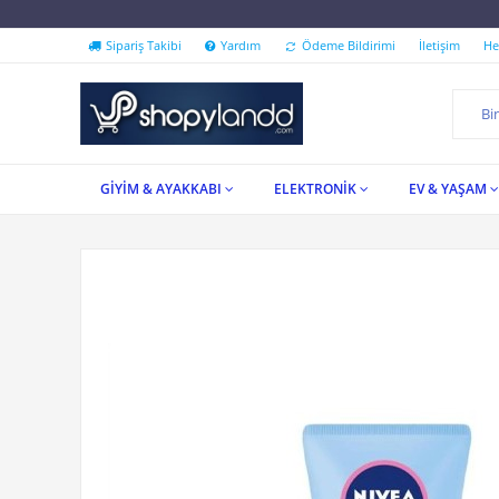
''İndirim Festivali Shopyla
Sipariş Takibi
Yardım
Ödeme Bildirimi
İletişim
He
GİYİM & AYAKKABI
ELEKTRONİK
EV & YAŞAM