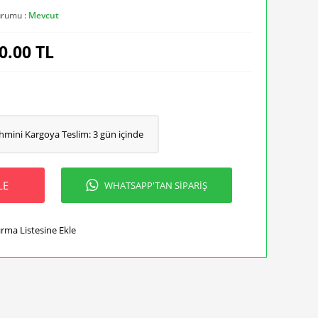
urumu :
Mevcut
0.00
TL
hmini Kargoya Teslim: 3 gün içinde
LE
WHATSAPP'TAN SİPARİŞ
ırma Listesine Ekle