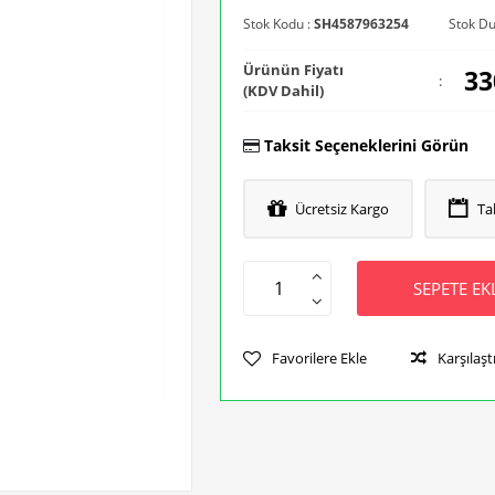
Stok Kodu :
SH4587963254
Stok D
Ürünün Fiyatı
33
:
(KDV Dahil)
Taksit Seçeneklerini Görün
Ücretsiz Kargo
Ta
SEPETE EK
Favorilere Ekle
Karşılaşt