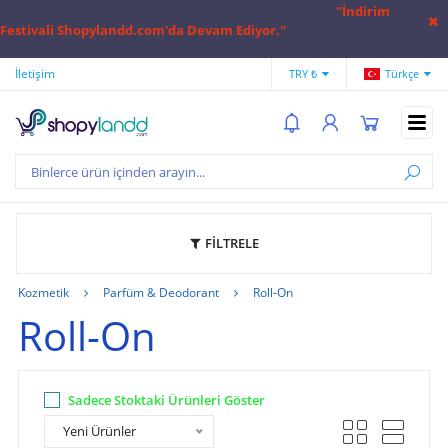
''İndirim
Festivali Shopylandd.com'da Devam Ediyor.''
İletişim
Hesap Numaralarımız
Hak
TRY ₺
Türkçe
FİLTRELE
Kozmetik
Parfüm & Deodorant
Roll-On
Roll-On
Sadece Stoktaki Ürünleri Göster
Yeni Ürünler