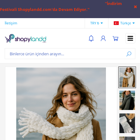
''İndirim
Festivali Shopylandd.com'da Devam Ediyor.''
İletişim
Hesap Numaralarımız
Hak
TRY ₺
Türkçe