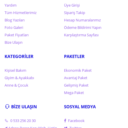
Yardım
Üye Girişi
Tüm Hizmetlerimiz
Sipariş Takip
Blog Yazıları
Hesap Numaralarımız
Foto Galeri
Ödeme Bildirimi Yapın
Paket Fiyatları
Karşılaştırma Sayfası
Bize Ulaşın
KATEGORİLER
PAKETLER
Kişisel Bakım
Ekonomik Paket
Giyim & Ayakkabı
Avantaj Paket
Anne & Çocuk
Gelişmiş Paket
Mega Paket
BİZE ULAŞIN
SOSYAL MEDYA
0 533 256 20 30
Facebook
Adres: Pazar Kapı Mah. Hatip
Twitter