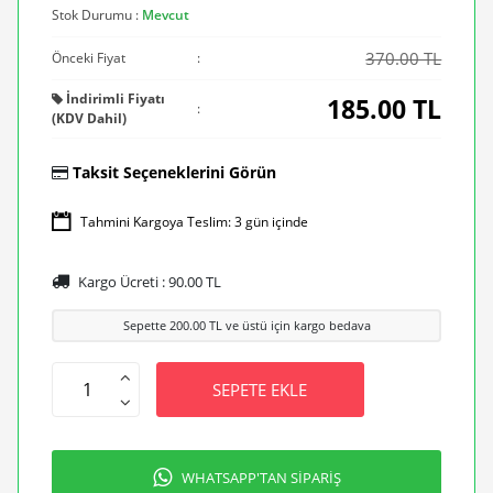
Stok Durumu :
Mevcut
370.00 TL
Önceki Fiyat
:
İndirimli Fiyatı
185.00
TL
:
(KDV Dahil)
Taksit Seçeneklerini Görün
Tahmini Kargoya Teslim: 3 gün içinde
Kargo Ücreti :
90.00
TL
Sepette
200.00
TL ve üstü için kargo bedava
SEPETE EKLE
WHATSAPP'TAN SİPARİŞ