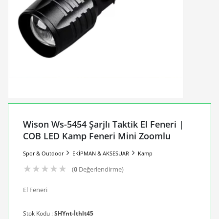
Wison Ws-5454 Şarjlı Taktik El Feneri |
COB LED Kamp Feneri Mini Zoomlu
Spor & Outdoor
EKİPMAN & AKSESUAR
Kamp
★
★
★
★
★
(
0
Değerlendirme)
El Feneri
Stok Kodu :
SHYnt-İthlt45